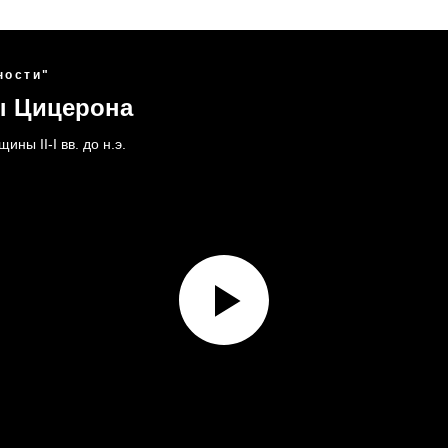
ности"
ы Цицерона
ны II-I вв. до н.э.